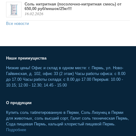
Соль нитритная (посолочно-нитритная смесь) от
650,00 руб/мешок/25кг!!!
16.02.2026
Все новости
Наши преимущества
Низкие цены! Офис и склад в одном месте: г. Пермь, ул. Ново-
Гайвинская, д. 102, офис 33 (2 этаж) Часы работы офиса: с 8.00
до 17.00 Часы работы склада: с 8.00 до 17.00 Перерыв: 10.00 -
10.15; 12.00 - 12.30; 14.45 - 15.00
О продукции
Купить соль таблетированную в Перми, Соль Лизунец в Перми
для животных, соль высший сорт, Галит соль техническая Пермь,
Сода пищевая Пермь, кальций хлористый пищевой Пермь.
Подробнее