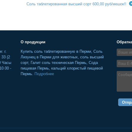
Соль таблетированная высший сорт 600,00 руб/мешок!!
О продукции
Обратна
: г.
Купить соль таблетированную в Перми, Соль
 33 (2
Лизунец в Перми для животных, соль высший
0 Часы
сорт, Галит соль техническая Пермь, Сода
10.00 -
пищевая Пермь, кальций хлористый пищевой
Пермь.
Подробнее